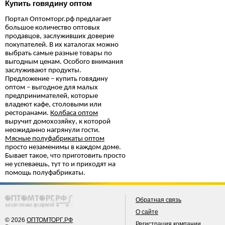
Купить говядину оптом
Портал Оптомторг.рф предлагает
большое количество оптовых
продавцов, заслуживших доверие
покупателей. В их каталогах можно
выбрать самые разные товары по
выгодным ценам. Особого внимания
заслуживают продукты.
П
редложение
–
купить г
овядину
оптом – выгодное для малых
предпринимателей, которые
владеют кафе, столовыми или
ресторанами.
Колбаса оптом
выручит домохозяйку, к которой
неожиданно нагрянули гости.
Мясные полуфабрикаты оптом
просто незаменимы в каждом доме.
Бывает такое, что приготовить просто
не успеваешь, тут то и приходят на
помощь полуфабрикаты.
Обратная связь
О сайте
© 2026
ОПТОМТОРГ.РФ
Регистрация компании