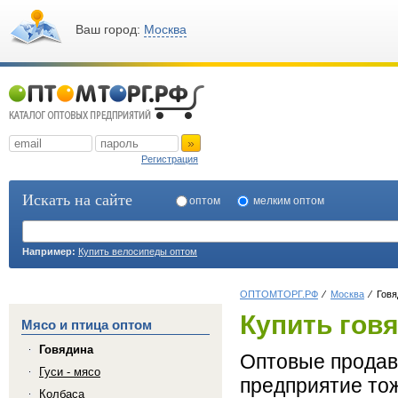
Ваш город:
Москва
»
Регистрация
Искать на сайте
оптом
мелким оптом
Например:
Купить велосипеды оптом
ОПТОМТОРГ.РФ
Москва
Говя
Купить гов
Мясо и птица оптом
Говядина
Оптовые продавц
Гуси - мясо
предприятие тож
Колбаса