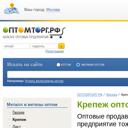
Ваш город:
Москва
»
Регистрация
Искать на сайте
оптом
мелким оптом
Например:
Купить велосипеды оптом
ОПТОМТОРГ.РФ
Москва
Креп
Крепеж опт
Металл и метизы оптом
Гвозди
Оптовые продавц
Крепеж
предприятие тож
Лист